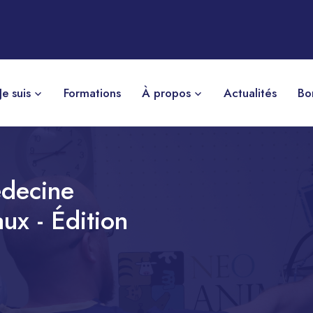
Je suis
Formations
À propos
Actualités
Bo
édecine
aux - Édition